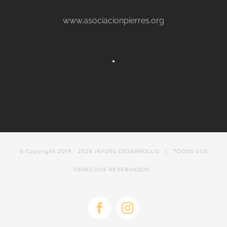
www.asociacionpierres.org
© Copyright 2019 -
2026
INFOSS DESARROLLO
| TODOS LOS
DERECHOS RESERVADOS
Facebook
Instagram